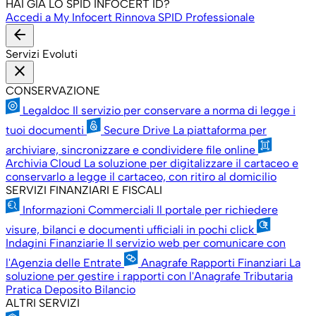
HAI GIÀ LO SPID INFOCERT ID?
Accedi a My Infocert
Rinnova SPID Professionale
arrow_back
Servizi Evoluti
close
CONSERVAZIONE
Legaldoc
Il servizio per conservare a norma di legge i
tuoi documenti
Secure Drive
La piattaforma per
archiviare, sincronizzare e condividere file online
Archivia Cloud
La soluzione per digitalizzare il cartaceo e
conservarlo a legge il cartaceo, con ritiro al domicilio
SERVIZI FINANZIARI E FISCALI
Informazioni Commerciali
Il portale per richiedere
visure, bilanci e documenti ufficiali in pochi click
Indagini Finanziarie
Il servizio web per comunicare con
l'Agenzia delle Entrate
Anagrafe Rapporti Finanziari
La
soluzione per gestire i rapporti con l'Anagrafe Tributaria
Pratica Deposito Bilancio
ALTRI SERVIZI