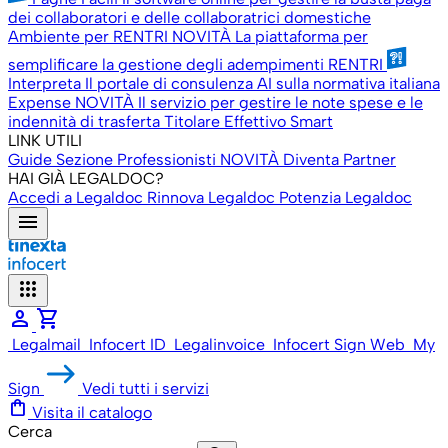
dei collaboratori e delle collaboratrici domestiche
Ambiente per RENTRI
NOVITÀ
La piattaforma per
semplificare la gestione degli adempimenti RENTRI
Interpreta
Il portale di consulenza AI sulla normativa italiana
Expense
NOVITÀ
Il servizio per gestire le note spese e le
indennità di trasferta
Titolare Effettivo Smart
LINK UTILI
Guide
Sezione Professionisti
NOVITÀ
Diventa Partner
HAI GIÀ LEGALDOC?
Accedi a Legaldoc
Rinnova Legaldoc
Potenzia Legaldoc
menu
apps
person
shopping_cart
Legalmail
Infocert ID
Legalinvoice
Infocert Sign Web
My
Sign
Vedi tutti i servizi
shopping_bag
Visita il catalogo
Cerca