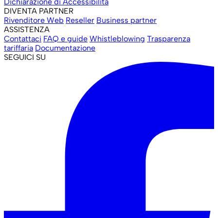
Dichiarazione di Accessibilità
DIVENTA PARTNER
Rivenditore Web
Reseller
Business partner
ASSISTENZA
Contattaci
FAQ e guide
Whistleblowing
Trasparenza
tariffaria
Documentazione
SEGUICI SU