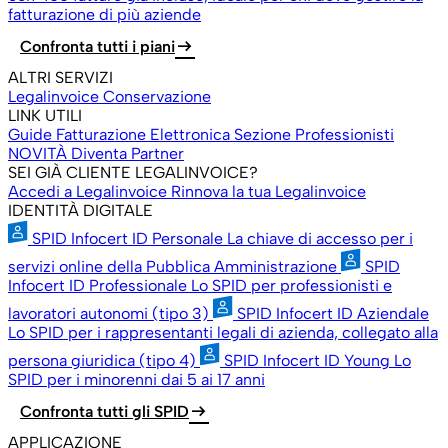
fatturazione di più aziende
arrow_right_alt
Confronta tutti i piani
ALTRI SERVIZI
Legalinvoice Conservazione
LINK UTILI
Guide Fatturazione Elettronica
Sezione Professionisti
NOVITÀ
Diventa Partner
SEI GIÀ CLIENTE LEGALINVOICE?
Accedi a Legalinvoice
Rinnova la tua Legalinvoice
IDENTITÀ DIGITALE
SPID Infocert ID Personale
La chiave di accesso per i
servizi online della Pubblica Amministrazione
SPID
Infocert ID Professionale
Lo SPID per professionisti e
lavoratori autonomi (tipo 3)
SPID Infocert ID Aziendale
Lo SPID per i rappresentanti legali di azienda, collegato alla
persona giuridica (tipo 4)
SPID Infocert ID Young
Lo
SPID per i minorenni dai 5 ai 17 anni
arrow_right_alt
Confronta tutti gli SPID
APPLICAZIONE