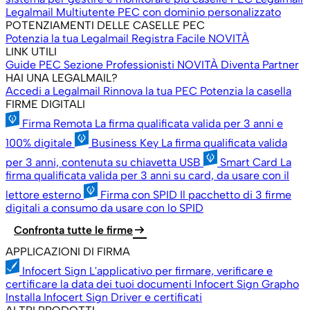
Legalmail Multiutente
PEC con dominio personalizzato
POTENZIAMENTI DELLE CASELLE PEC
Potenzia la tua Legalmail
Registra Facile
NOVITÀ
LINK UTILI
Guide PEC
Sezione Professionisti
NOVITÀ
Diventa Partner
HAI UNA LEGALMAIL?
Accedi a Legalmail
Rinnova la tua PEC
Potenzia la casella
FIRME DIGITALI
Firma Remota
La firma qualificata valida per 3 anni e
100% digitale
Business Key
La firma qualificata valida
per 3 anni, contenuta su chiavetta USB
Smart Card
La
firma qualificata valida per 3 anni su card, da usare con il
lettore esterno
Firma con SPID
Il pacchetto di 3 firme
digitali a consumo da usare con lo SPID
arrow_right_alt
Confronta tutte le firme
APPLICAZIONI DI FIRMA
Infocert Sign
L'applicativo per firmare, verificare e
certificare la data dei tuoi documenti
Infocert Sign Grapho
Installa Infocert Sign
Driver e certificati