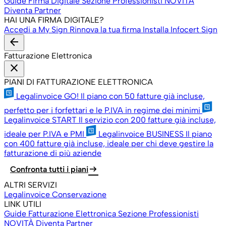
Guide Firma Digitale
Sezione Professionisti
NOVITÀ
Diventa Partner
HAI UNA FIRMA DIGITALE?
Accedi a My Sign
Rinnova la tua firma
Installa Infocert Sign
arrow_back
Fatturazione Elettronica
close
PIANI DI FATTURAZIONE ELETTRONICA
Legalinvoice GO!
Il piano con 50 fatture già incluse,
perfetto per i forfettari e le P.IVA in regime dei minimi
Legalinvoice START
Il servizio con 200 fatture già incluse,
ideale per P.IVA e PMI
Legalinvoice BUSINESS
Il piano
con 400 fatture già incluse, ideale per chi deve gestire la
fatturazione di più aziende
arrow_right_alt
Confronta tutti i piani
ALTRI SERVIZI
Legalinvoice Conservazione
LINK UTILI
Guide Fatturazione Elettronica
Sezione Professionisti
NOVITÀ
Diventa Partner