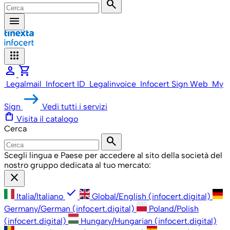
search
menu
apps
person
shopping_cart
Legalmail
Infocert ID
Legalinvoice
Infocert Sign Web
My
Sign
Vedi tutti i servizi
shopping_bag
Visita il catalogo
Cerca
search
Scegli lingua e Paese per accedere al sito della società del
nostro gruppo dedicata al tuo mercato:
close
check
Italia/Italiano
Global/English (infocert.digital)
Germany/German (infocert.digital)
Poland/Polish
(infocert.digital)
Hungary/Hungarian (infocert.digital)