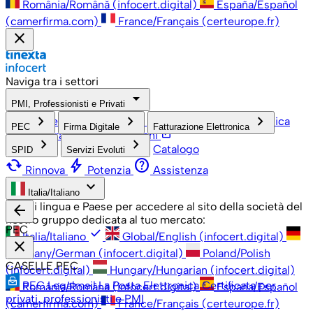
România/Română (infocert.digital)
España/Español
(camerfirma.com)
France/Français (certeurope.fr)
close
Naviga tra i settori
arrow_drop_down
PMI, Professionisti e Privati
check
keyboard_arrow_right
keyboard_arrow_right
keyboard_arrow_right
PMI, Professionisti e Privati
Grandi Aziende
Pubblica
PEC
Firma Digitale
Fatturazione Elettronica
open_in_new
Amministrazione
Associazioni
keyboard_arrow_right
keyboard_arrow_right
Catalogo
SPID
Servizi Evoluti
cached
bolt
help
Rinnova
Potenzia
Assistenza
keyboard_arrow_down
Italia/Italiano
Scegli lingua e Paese per accedere al sito della società del
arrow_back
nostro gruppo dedicata al tuo mercato:
PEC
check
Italia/Italiano
Global/English (infocert.digital)
close
Germany/German (infocert.digital)
Poland/Polish
CASELLE PEC
(infocert.digital)
Hungary/Hungarian (infocert.digital)
PEC Legalmail
La Posta Elettronica Certificata per
România/Română (infocert.digital)
España/Español
privati, professionisti e PMI
(camerfirma.com)
France/Français (certeurope.fr)