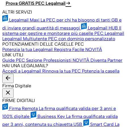
arrow_right_alt
Prova GRATIS PEC Legalmail
ALTRI SERVIZI
Legalmail Maxi
La PEC per chi ha bisogno di tanti GB e
di inviare grandi quantità di messaggi
Legalmail HUB
Il
sistema per gestire e monitorare più caselle PEC Legalmail
Legalmail Multiutente
PEC con dominio personalizzato
POTENZIAMENTI DELLE CASELLE PEC
Potenzia la tua Legalmail
Registra Facile
NOVITÀ
LINK UTILI
Guide PEC
Sezione Professionisti
NOVITÀ
Diventa Partner
HAI UNA LEGALMAIL?
Accedi a Legalmail
Rinnova la tua PEC
Potenzia la casella
arrow_back
Firma Digitale
close
FIRME DIGITALI
Firma Remota
La firma qualificata valida per 3 anni e
100% digitale
Business Key
La firma qualificata valida
per 3 anni, contenuta su chiavetta USB
Smart Card
La