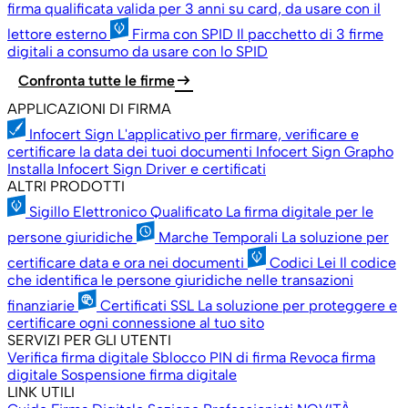
firma qualificata valida per 3 anni su card, da usare con il
lettore esterno
Firma con SPID
Il pacchetto di 3 firme
digitali a consumo da usare con lo SPID
arrow_right_alt
Confronta tutte le firme
APPLICAZIONI DI FIRMA
Infocert Sign
L'applicativo per firmare, verificare e
certificare la data dei tuoi documenti
Infocert Sign Grapho
Installa Infocert Sign
Driver e certificati
ALTRI PRODOTTI
Sigillo Elettronico Qualificato
La firma digitale per le
persone giuridiche
Marche Temporali
La soluzione per
certificare data e ora nei documenti
Codici Lei
Il codice
che identifica le persone giuridiche nelle transazioni
finanziarie
Certificati SSL
La soluzione per proteggere e
certificare ogni connessione al tuo sito
SERVIZI PER GLI UTENTI
Verifica firma digitale
Sblocco PIN di firma
Revoca firma
digitale
Sospensione firma digitale
LINK UTILI