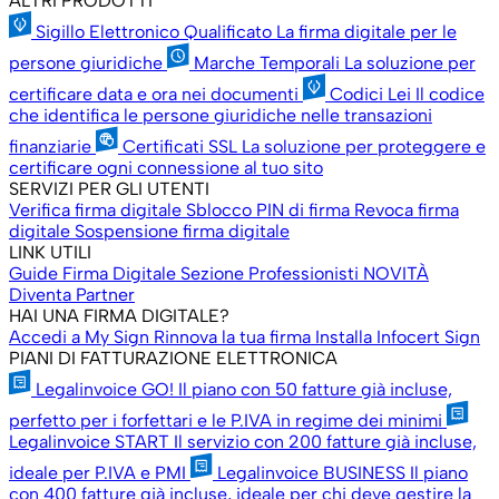
ALTRI PRODOTTI
Sigillo Elettronico Qualificato
La firma digitale per le
persone giuridiche
Marche Temporali
La soluzione per
certificare data e ora nei documenti
Codici Lei
Il codice
che identifica le persone giuridiche nelle transazioni
finanziarie
Certificati SSL
La soluzione per proteggere e
certificare ogni connessione al tuo sito
SERVIZI PER GLI UTENTI
Verifica firma digitale
Sblocco PIN di firma
Revoca firma
digitale
Sospensione firma digitale
LINK UTILI
Guide Firma Digitale
Sezione Professionisti
NOVITÀ
Diventa Partner
HAI UNA FIRMA DIGITALE?
Accedi a My Sign
Rinnova la tua firma
Installa Infocert Sign
PIANI DI FATTURAZIONE ELETTRONICA
Legalinvoice GO!
Il piano con 50 fatture già incluse,
perfetto per i forfettari e le P.IVA in regime dei minimi
Legalinvoice START
Il servizio con 200 fatture già incluse,
ideale per P.IVA e PMI
Legalinvoice BUSINESS
Il piano
con 400 fatture già incluse, ideale per chi deve gestire la