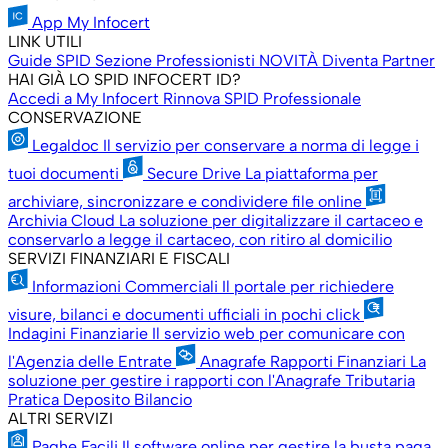
App My Infocert
LINK UTILI
Guide SPID
Sezione Professionisti
NOVITÀ
Diventa Partner
HAI GIÀ LO SPID INFOCERT ID?
Accedi a My Infocert
Rinnova SPID Professionale
CONSERVAZIONE
Legaldoc
Il servizio per conservare a norma di legge i
tuoi documenti
Secure Drive
La piattaforma per
archiviare, sincronizzare e condividere file online
Archivia Cloud
La soluzione per digitalizzare il cartaceo e
conservarlo a legge il cartaceo, con ritiro al domicilio
SERVIZI FINANZIARI E FISCALI
Informazioni Commerciali
Il portale per richiedere
visure, bilanci e documenti ufficiali in pochi click
Indagini Finanziarie
Il servizio web per comunicare con
l'Agenzia delle Entrate
Anagrafe Rapporti Finanziari
La
soluzione per gestire i rapporti con l'Anagrafe Tributaria
Pratica Deposito Bilancio
ALTRI SERVIZI
Paghe Facili
Il software online per gestire la busta paga