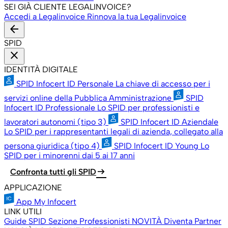
SEI GIÀ CLIENTE LEGALINVOICE?
Accedi a Legalinvoice
Rinnova la tua Legalinvoice
arrow_back
SPID
close
IDENTITÀ DIGITALE
SPID Infocert ID Personale
La chiave di accesso per i
servizi online della Pubblica Amministrazione
SPID
Infocert ID Professionale
Lo SPID per professionisti e
lavoratori autonomi (tipo 3)
SPID Infocert ID Aziendale
Lo SPID per i rappresentanti legali di azienda, collegato alla
persona giuridica (tipo 4)
SPID Infocert ID Young
Lo
SPID per i minorenni dai 5 ai 17 anni
arrow_right_alt
Confronta tutti gli SPID
APPLICAZIONE
App My Infocert
LINK UTILI
Guide SPID
Sezione Professionisti
NOVITÀ
Diventa Partner