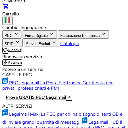
Assistenza
shopping_cart
Carrello
Cambia lingua/paese
keyboard_arrow_down
keyboard_arrow_down
keyboard_arrow_down
PEC
Firma Digitale
Fatturazione Elettronica
keyboard_arrow_down
keyboard_arrow_down
Catalogo
SPID
Servizi Evoluti
cached
Rinnova
Rinnova un servizio
bolt
Potenzia
Potenzia un servizio
CASELLE PEC
PEC Legalmail
La Posta Elettronica Certificata per
privati, professionisti e PMI
arrow_right_alt
Prova GRATIS PEC Legalmail
ALTRI SERVIZI
Legalmail Maxi
La PEC per chi ha bisogno di tanti GB e
di inviare grandi quantità di messaggi
Legalmail HUB
Il
sistema per gestire e monitorare più caselle PEC Legalmail