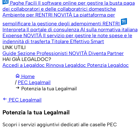
Paghe Facili
Il software online per gestire la busta paga
dei collaboratori e delle collaboratrici domestiche
Ambiente per RENTRI
NOVITÀ
La piattaforma per
semplificare la gestione degli adempimenti RENTRI
Interpreta
Il portale di consulenza AI sulla normativa italiana
Expense
NOVITÀ
Il servizio per gestire le note spese e le
indennità di trasferta
Titolare Effettivo Smart
LINK UTILI
Guide
Sezione Professionisti
NOVITÀ
Diventa Partner
HAI GIÀ LEGALDOC?
Accedi a Legaldoc
Rinnova Legaldoc
Potenzia Legaldoc
home
Home
/
PEC Legalmail
arrow_right_alt
Potenzia la tua Legalmail
arrow_left_alt
PEC Legalmail
Potenzia la tua Legalmail
Scopri i servizi aggiuntivi dedicati alle caselle PEC