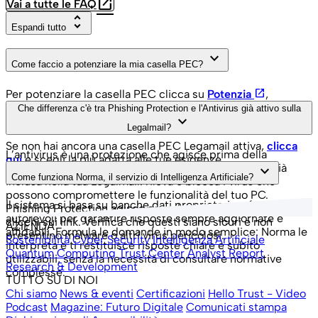
open_in_new
Vai a tutte le FAQ
unfold_more
Espandi tutto
keyboard_arrow_down
Come faccio a potenziare la mia casella PEC?
open_in_new
Per potenziare la casella PEC clicca su
Potenzia
,
inserisci le credenziali della Legalmail e aggiungi i servizi
Che differenza c'è tra Phishing Protection e l'Antivirus già attivo sulla
keyboard_arrow_down
che preferisci.
Legalmail?
Se non hai ancora una casella PEC Legamail attiva,
clicca
L’antivirus è una protezione che agisce prima della
qui
e scegli la più adatta alle tue esigenze.
ricezione del messaggio PEC. Questa protezione è già
keyboard_arrow_down
Come funziona Norma, il servizio di Intelligenza Artificiale?
inclusa nella tua Legalmail: rileva e blocca i virus che
possono compromettere le funzionalità del tuo PC.
Il sistema si basa su banche dati proprietarie e fonti
Phishing Protection agisce quando ricevi i messaggi e
autorevoli per garantire risposte sempre aggiornate e
clicchi sui link. Verifica che questi siano sicuri e non
AZIENDA
affidabili. Formula le domande in modo semplice: Norma le
presentino malware o altri virus pericolosi.
Sostenibilità
Cyber Security
Intelligenza Artificiale
interpreta e ti restituisce risposte chiare e subito
Quantum Computing
Trust Center
Analyst Report
utilizzabili, senza la necessità di consultare normative
Research & Development
complesse.
TUTTO SU DI NOI
Chi siamo
News & eventi
Certificazioni
Hello Trust - Video
Podcast
Magazine: Futuro Digitale
Comunicati stampa