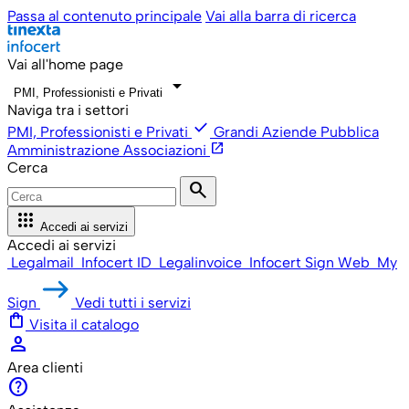
Passa al contenuto principale
Vai alla barra di ricerca
Vai all'home page
arrow_drop_down
PMI, Professionisti e Privati
Naviga tra i settori
check
PMI, Professionisti e Privati
Grandi Aziende
Pubblica
open_in_new
Amministrazione
Associazioni
Cerca
search
apps
Accedi ai servizi
Accedi ai servizi
Legalmail
Infocert ID
Legalinvoice
Infocert Sign Web
My
Sign
Vedi tutti i servizi
shopping_bag
Visita il catalogo
person
Area clienti
help