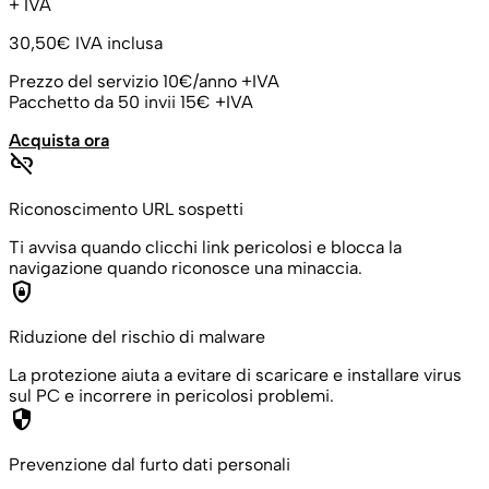
+ IVA
30,50€
IVA inclusa
Prezzo del servizio 10€/anno +IVA
Pacchetto da 50 invii 15€ +IVA
Acquista ora
link_off
Riconoscimento URL sospetti
Ti avvisa quando clicchi link pericolosi e blocca la
navigazione quando riconosce una minaccia.
shield_lock
Riduzione del rischio di malware
La protezione aiuta a evitare di scaricare e installare virus
sul PC e incorrere in pericolosi problemi.
security
Prevenzione dal furto dati personali